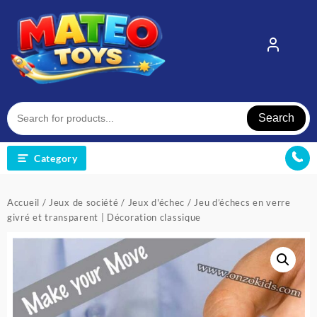
Skip
to
content
Search
Category
Accueil
/
Jeux de société
/
Jeux d'échec
/ Jeu d’échecs en verre
givré et transparent | Décoration classique