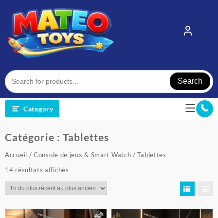
Skip
to
content
Search
Category
Catégorie :
Tablettes
Accueil
/
Console de jeux & Smart Watch
/ Tablettes
Trié
14 résultats affichés
du
plus
récent
au