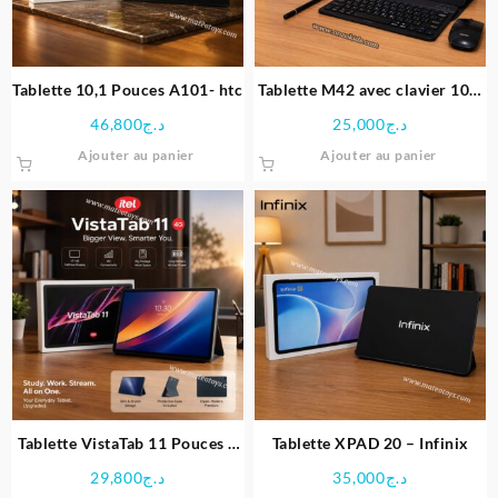
Tablette 10,1 Pouces A101- htc
Tablette M42 avec clavier 10.1
Pouces – Modio
46,800
د.ج
25,000
د.ج
Ajouter au panier
Ajouter au panier
Tablette VistaTab 11 Pouces –
Tablette XPAD 20 – Infinix
itel
29,800
د.ج
35,000
د.ج