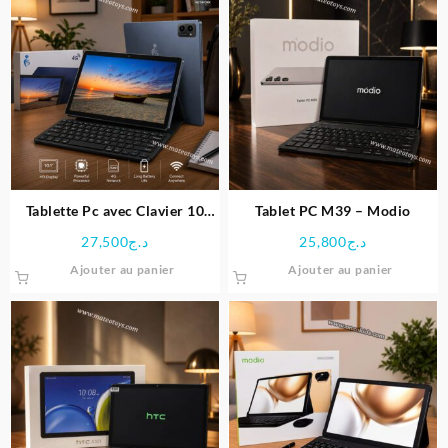
plus
ancien
Tablette Pc avec Clavier 10
Tablet PC M39 – Modio
Pouces 10080 – i5
27,500
د.ج
25,800
د.ج
Ajouter au panier
Ajouter au panier