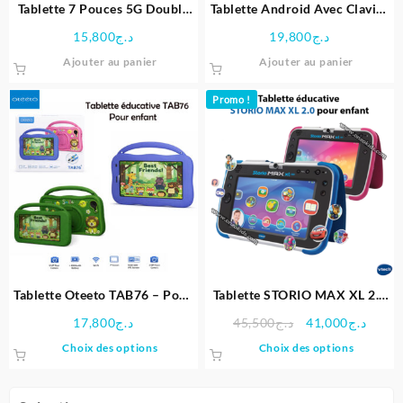
Tablette 7 Pouces 5G Double
Tablette Android Avec Clavier
du
SIM avec Stylet et Écouteurs
Bluetooth Détachable et Étui
15,800
د.ج
19,800
د.ج
produit
Inclus – Modio
de Protection Transparent –
Ajouter au panier
Ajouter au panier
Oteeto
Promo !
Tablette Oteeto TAB76 – Pour
Tablette STORIO MAX XL 2.0
enfant
pour enfant – VTech
Le
Le
17,800
د.ج
45,500
د.ج
41,000
د.ج
prix
prix
Ce
Ce
Choix des options
Choix des options
initial
actue
produit
produit
était :
est :
a
a
د.ج45,500.
plusieurs
plusieu