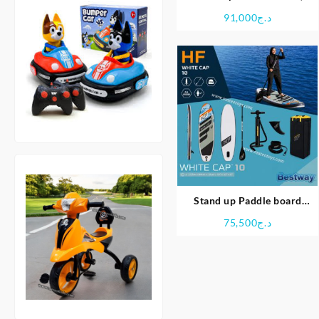
Gonflable Hydro-Force
91,000
د.ج
FastBlast Tech – Bestway
Stand up Paddle board
gonflable Hydro-Force
75,500
د.ج
White Cap – Bestway