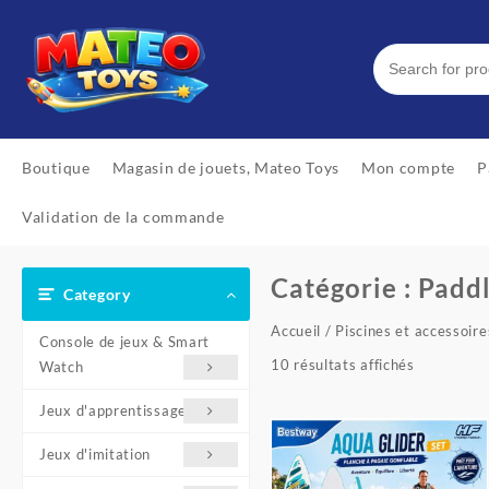
Skip
to
content
Boutique
Magasin de jouets, Mateo Toys
Mon compte
P
Validation de la commande
Catégorie :
Padd
Category
Accueil
/
Piscines et accessoire
Console de jeux & Smart
Trié
10 résultats affichés
Watch
du
plus
Jeux d'apprentissage
récent
Jeux d'imitation
au
plus