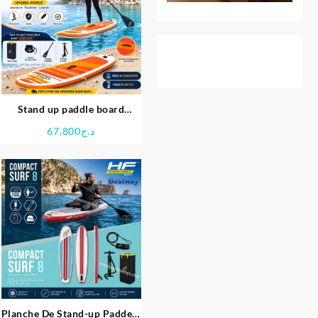
Stand up paddle board
gonflable hydro-force Aqua
67,800
د.ج
journey set – Bestway
Planche De Stand-up Paddele