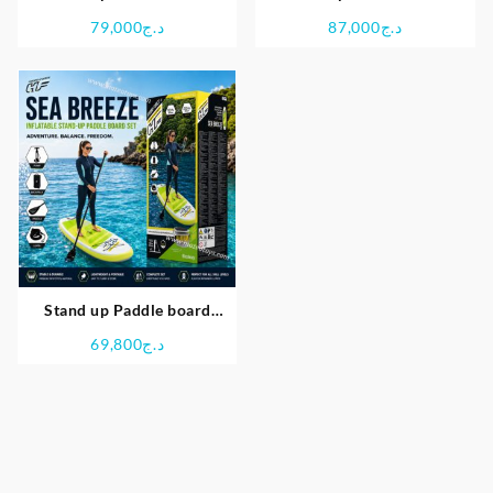
Gonflable Hydro-force
Gonflable Hydro-Force
79,000
د.ج
87,000
د.ج
Ocean Convertible –
HURAKAI 10 – Bestway
BESTWAY
Stand up Paddle board
gonflable Hydro-Force Sea
69,800
د.ج
Breeze – Bestway