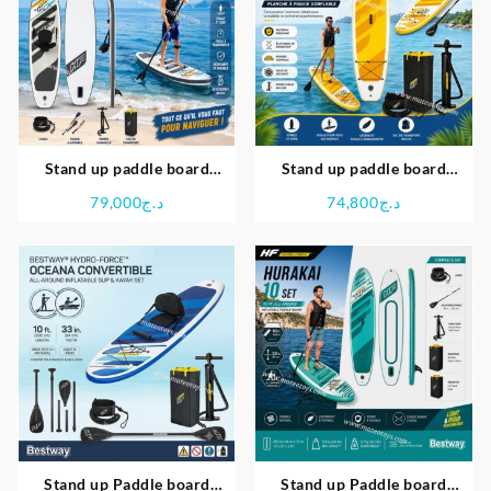
Stand up paddle board
Stand up paddle board
gonflable hydro-force white
gonflable hydro-force Aqua
79,000
د.ج
74,800
د.ج
Cap Convertible set –
cruise Set – Bestway
Bestway
Stand up Paddle board
Stand up Paddle board