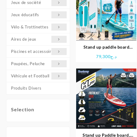
Jeux de société
ancien
Jeux éducatifs
Vélo & Trottinettes
Aires de jeux
Stand up paddle board
Piscines et accessoires
gonflable hydro-force Aqua
79,300
د.ج
Glider – Bestway
Poupées, Peluche
Véhicule et Football
Produits Divers
Selection
Stand up Paddle board,