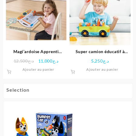
Magi’ardoise Apprenti
Super camion éducatif à
écriture – VTech
outils mécaniques – Hola
Le
Le
12,500
د.ج
11,000
د.ج
5,250
د.ج
prix
prix
Ajouter au panier
Ajouter au panier
initial
actuel
était :
est :
د.ج11,000.
د.ج12,500.
Selection