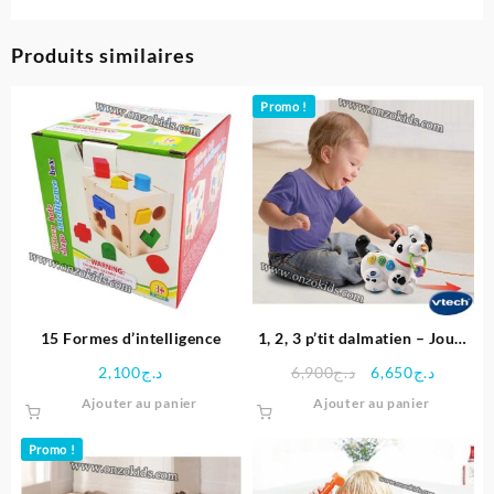
Produits similaires
Promo !
15 Formes d’intelligence
1, 2, 3 p’tit dalmatien – Jouet
roulant interactif – VTech
Le
Le
2,100
د.ج
6,900
د.ج
6,650
د.ج
prix
prix
Ajouter au panier
Ajouter au panier
initial
actuel
était :
est :
Promo !
د.ج6,900.