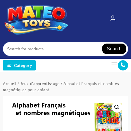
Skip
to
content
Search
Category
Accueil
/
Jeux d'apprentissage
/ Alphabet Français et nombres
magnétiques pour enfant