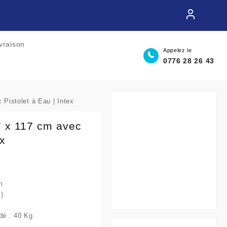
ivraison
Appelez le
0776 28 26 43
Pistolet à Eau | Intex
7 x 117 cm avec
ex
m
)
é : 40 Kg