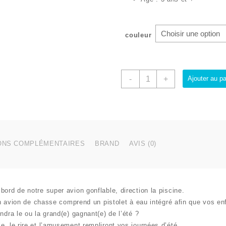
couleur
quantité
-
+
Ajouter au pa
de
Avion
Gonflable
117
x
117
ONS COMPLÉMENTAIRES
BRAND
AVIS (0)
cm
avec
Pistolet
à
 bord de notre super
avion gonflable
, direction la piscine.
Eau
|
un
avion de chasse
comprend un
pistolet à eau intégré
afin que vos enf
Intex
ndra le ou la grand(e) gagnant(e) de l’été ?
le
, le rire et l’amusement rempliront vos journées d’été.