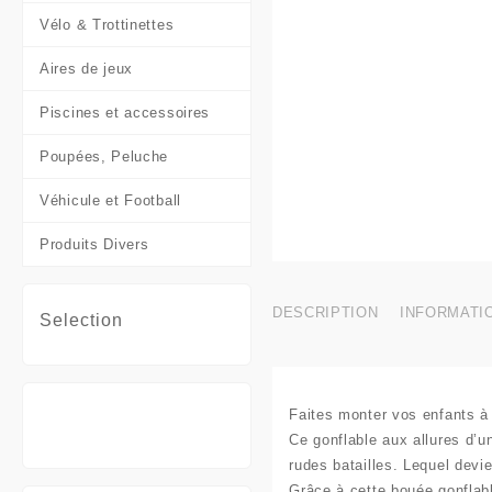
Vélo & Trottinettes
Aires de jeux
Piscines et accessoires
Poupées, Peluche
Véhicule et Football
Produits Divers
DESCRIPTION
INFORMATI
Selection
Faites monter vos enfants à
Ce
gonflable
aux allures d’
rudes batailles. Lequel devie
Grâce à cette
bouée gonflab