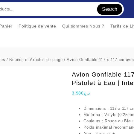
Search
Panier
Politique de vente
Qui sommes Nous ?
Tarifs de L
res
/
Bouées et Articles de plage
/ Avion Gonflable 117 x 117 cm avec 
Avion Gonflable 11
Pistolet à Eau | Int
3,980
د.ج
Dimensions : 117 x 117 c
Matériau : Vinyle (0,25mm
Couleurs : Rouge ou Bleu
Poids maximal recommand
Age : 3 ans et +