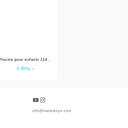
Piscine pour enfants 114 X
25 cm -INTEX
3,300
د.ج
YouTube
Instagram
info@mateotoys.com