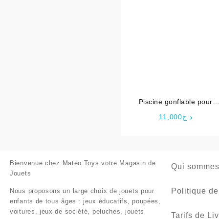
Piscine gonflable pour
enfants window 168 X 56
11,000
د.ج
cm – Bestway
Bienvenue chez
Mateo Toys votre Magasin de
Qui sommes
Jouets
Politique de
Nous proposons un large choix de jouets pour
enfants de tous âges : jeux éducatifs, poupées,
voitures, jeux de société, peluches, jouets
Tarifs de Li