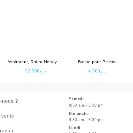
Aspirateur, Robot Nettoyeur
Bache pour Piscine
Automatique pour Piscine
Tubulaire Diamètre 3.66 M
52,500
د.ج
4,500
د.ج
ZX300 – INTEX
– Bestway
Samedi
-nous ?
9:30 am - 6:30 pm
Dimanche
 vente
9:30 am - 6:30 pm
Lundi
vraison