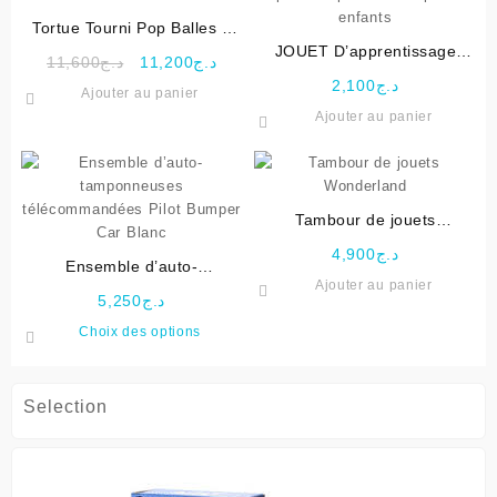
Tortue Tourni Pop Balles –
Vtech
JOUET D’apprentissage
Le
Le
11,600
د.ج
11,200
د.ج
piano Lapin musical pour
prix
prix
2,100
د.ج
Ajouter au panier
enfants
initial
actuel
Ajouter au panier
était :
est :
د.ج11,200.
د.ج11,600.
Tambour de jouets
Wonderland
4,900
د.ج
Ensemble d’auto-
Ajouter au panier
tamponneuses
5,250
د.ج
télécommandées Pilot
Ce
Choix des options
Bumper Car Blanc
produit
a
plusieurs
Selection
variations.
Les
options
peuvent