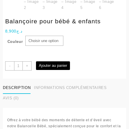
Balançoire pour bébé & enfants
8,900
د.ج
Couleur
quantité
Ajouter au panier
-
+
de
Balançoire
pour
DESCRIPTION
INFORMATIONS COMPLÉMENTAIRES
bébé
&
AVIS (0)
enfants
Offrez à votre bébé des moments de détente et d’éveil avec
notre
Balancelle Bébé
, spécialement conçue pour le confort et la