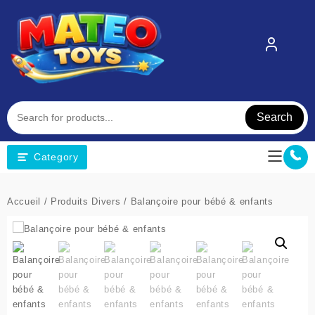
Skip
to
content
Search
Category
Accueil
/
Produits Divers
/ Balançoire pour bébé & enfants