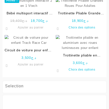
Promo !
Bébé multisport interactif 2
Trottinette Pliable Grandes
en 1 Vtech
Roues Pour Adultes
Le
Le
19,400
د.ج
18,700
د.ج
18,900
د.ج
prix
prix
Ce
Ajouter au panier
Choix des options
initial
actuel
produit
était :
est :
a
د.ج18,700.
د.ج19,400.
plusieu
variati
Circuit de voiture pour enfant
Les
Track Race Car
Trottinette pliable en
options
3,500
د.ج
aluminium avec roues
peuven
3,600
د.ج
Ajouter au panier
lumineuses pour enfant
être
Ce
Choix des options
choisie
produit
sur
a
la
plusieu
Selection
page
variati
du
Les
produit
options
peuven