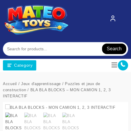
Skip
to
content
Search
Category
Accueil
/
Jeux d'apprentissage
/
Puzzles et jeux de
construction
/ BLA BLA BLOCKS – MON CAMION 1, 2, 3
INTERACTIF