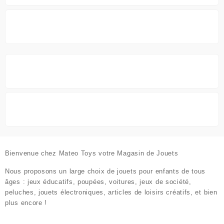
être
choisie
sur
la
page
du
produit
Bienvenue chez
Mateo Toys votre Magasin de Jouets
Nous proposons un large choix de jouets pour enfants de tous
âges : jeux éducatifs, poupées, voitures, jeux de société,
peluches, jouets électroniques, articles de loisirs créatifs, et bien
plus encore !