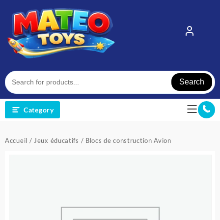
Skip
to
content
Search
Category
Accueil
/
Jeux éducatifs
/ Blocs de construction Avion