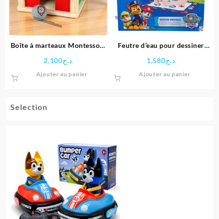
Boîte à marteaux Montessori
Feutre d’eau pour dessiner
d’apprentissage en bois
Paw patrol
2,100
د.ج
1,580
د.ج
Ajouter au panier
Ajouter au panier
Selection