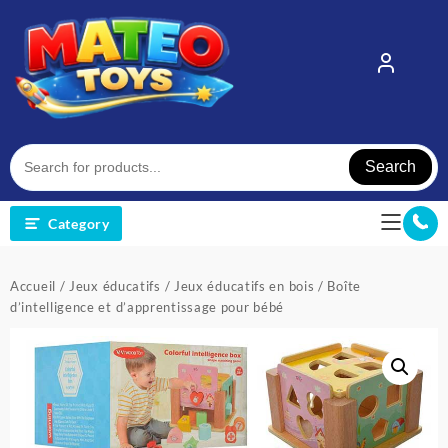
Skip
to
content
Search
Category
Accueil
/
Jeux éducatifs
/
Jeux éducatifs en bois
/ Boîte
d’intelligence et d’apprentissage pour bébé