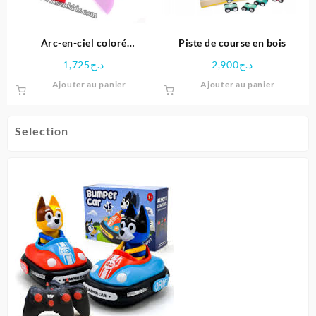
Arc-en-ciel coloré
Piste de course en bois
Montessori
1,725
د.ج
2,900
د.ج
Ajouter au panier
Ajouter au panier
Selection