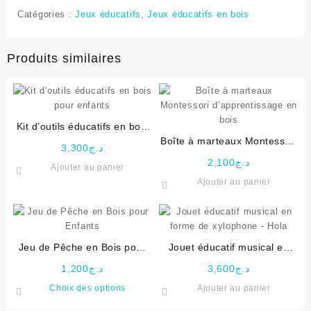
Catégories :
Jeux éducatifs
,
Jeux éducatifs en bois
Produits similaires
Kit d’outils éducatifs en bois
pour enfants
Boîte à marteaux Montessori
3,300
د.ج
d’apprentissage en bois
2,100
د.ج
Ajouter au panier
Ajouter au panier
Jeu de Pêche en Bois pour
Jouet éducatif musical en
Enfants
forme de xylophone – Hola
1,200
د.ج
3,600
د.ج
Ce
Choix des options
Ajouter au panier
produit