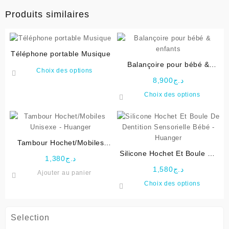
Produits similaires
Téléphone portable Musique
Balançoire pour bébé &
Ce
Choix des options
enfants
produit
8,900
د.ج
a
Ce
Choix des options
plusieurs
produit
variations.
a
Les
plusieu
options
variati
Tambour Hochet/Mobiles
peuvent
Les
Unisexe – Huanger
Silicone Hochet Et Boule De
être
options
1,380
د.ج
Dentition Sensorielle Bébé –
choisies
peuven
1,580
د.ج
Ajouter au panier
Huanger
sur
être
Ce
Choix des options
la
choisie
produit
page
sur
a
du
la
plusieu
Selection
produit
page
variati