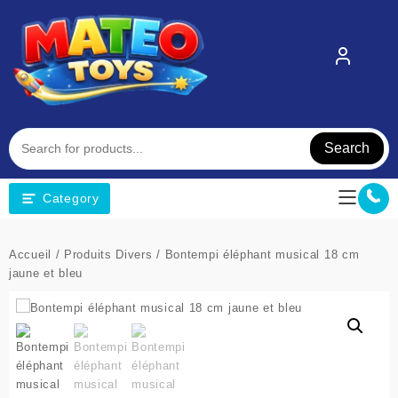
Skip
to
content
Search
Category
Accueil
/
Produits Divers
/ Bontempi éléphant musical 18 cm
jaune et bleu