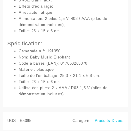
3 voix d’animaux;
Effets d’éclairage;
Arrêt automatique;
Alimentation: 2 piles 1,5 V R03 / AAA (piles de
démonstration incluses);
Taille: 23 x 15 x 6 cm.
Spécification:
Camarade
n °:
191350
Nom:
Baby Music Elephant
Code à barres
(EAN):
047663265070
Matériel:
plastique
Taille de l’emballage:
25,3 x 21,1 x 6,8 cm.
Taille:
23 x 15 x 6 cm.
Utilise des piles:
2 x AAA / R03 1,5 V (piles de
démonstration incluses)
UGS :
65095
Catégorie :
Produits Divers