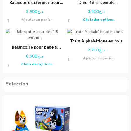
Balançoire extérieur pour
Dino Kit Ensemble
enfant
d’excavation – Buki
3,900
د.ج
3,500
د.ج
Ce
Ajouter au panier
Choix des options
produit
a
plusieu
Train Alphabétique en bois
variatio
Balançoire pour bébé &
Les
2,700
د.ج
enfants
options
8,900
د.ج
Ajouter au panier
peuven
Ce
Choix des options
être
produit
choisie
a
sur
plusieurs
Selection
la
variations.
page
Les
du
options
produit
peuvent
être
choisies
sur
la