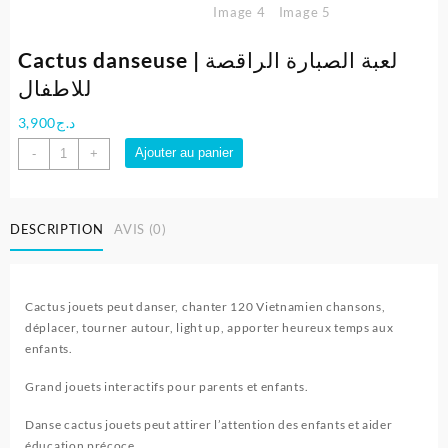
Cactus danseuse | لعبة الصبارة الراقصة
للاطفال
3,900
د.ج
quantité
Ajouter au panier
-
+
de
Cactus
danseuse
DESCRIPTION
AVIS (0)
|
لعبة
الصبارة
الراقصة
Cactus jouets peut danser, chanter 120 Vietnamien chansons,
للاطفال
déplacer, tourner autour, light up, apporter heureux temps aux
enfants.
Grand jouets interactifs pour parents et enfants.
Danse cactus jouets peut attirer l’attention des enfants et aider
éducation précoce.