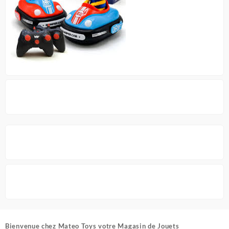
page
du
produit
Bienvenue chez
Mateo Toys votre Magasin de Jouets