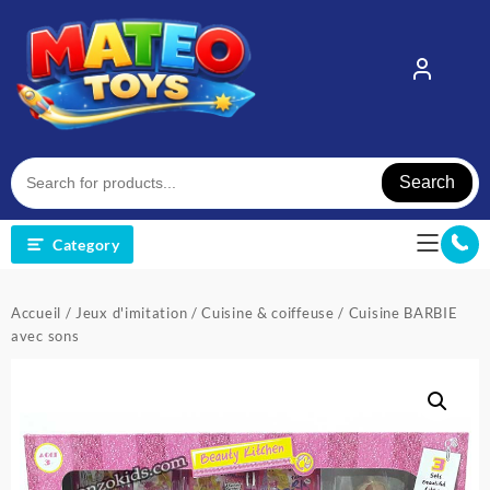
Skip
to
content
Search
Category
Accueil
/
Jeux d'imitation
/
Cuisine & coiffeuse
/ Cuisine BARBIE
avec sons