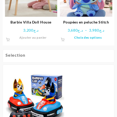
Barbie Villa Doll House
Poupées en peluche Stitch
Plage
3,200
د.ج
3,680
د.ج
–
3,980
د.ج
de
Ce
Ajouter au panier
Choix des options
prix :
produit
د.ج3,680
a
à
plusieu
Selection
3,98
variatio
Les
options
peuven
être
choisie
sur
la
page
du
produit