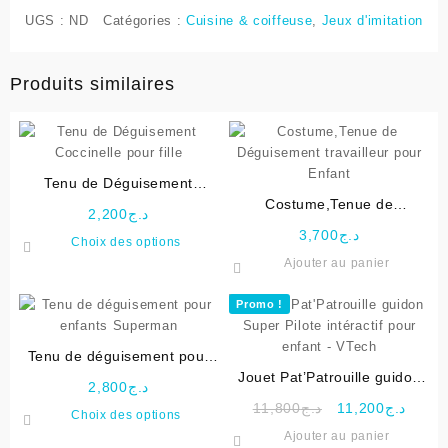
UGS :
ND
Catégories :
Cuisine & coiffeuse
,
Jeux d'imitation
Produits similaires
Tenu de Déguisement
Coccinelle pour fille
Costume,Tenue de
2,200
د.ج
Déguisement travailleur pour
3,700
د.ج
Ce
Choix des options
Enfant
produit
Ajouter au panier
a
plusieurs
Promo !
variations.
Les
Tenu de déguisement pour
options
enfants Superman
Jouet Pat’Patrouille guidon
peuvent
2,800
د.ج
Super Pilote intéractif pour
Le
Le
être
11,800
د.ج
11,200
د.ج
Ce
Choix des options
enfant – VTech
prix
prix
choisies
produit
Ajouter au panier