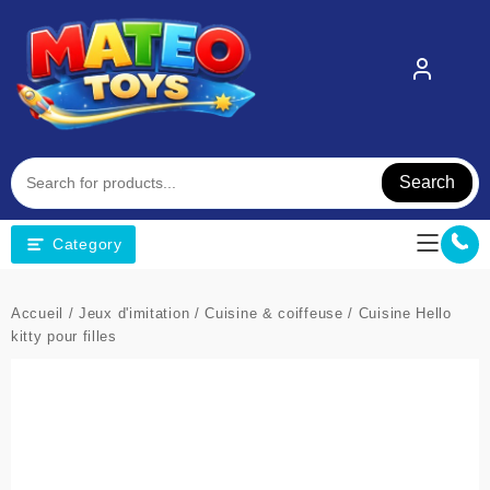
Skip
to
content
Search
Category
Accueil
/
Jeux d'imitation
/
Cuisine & coiffeuse
/ Cuisine Hello
kitty pour filles