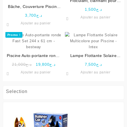
Floculant, clarifiant pour
Bâche, Couverture Piscine
piscine – Winpool
1,500
د.ج
rectangulaire 260 x 160 Cm
3,700
د.ج
Ajouter au panier
– Intex
Ajouter au panier
Promo !
Piscine Auto-portante ronde
Lampe Flottante Solaire
Fast Set 244 x 61 cm -
Multicolore pour Piscine –
Le
Le
21,000
د.ج
19,800
د.ج
7,500
د.ج
bestway
Intex
prix
prix
Ajouter au panier
Ajouter au panier
initial
actuel
était :
est :
د.ج19,800.
د.ج21,000.
Selection