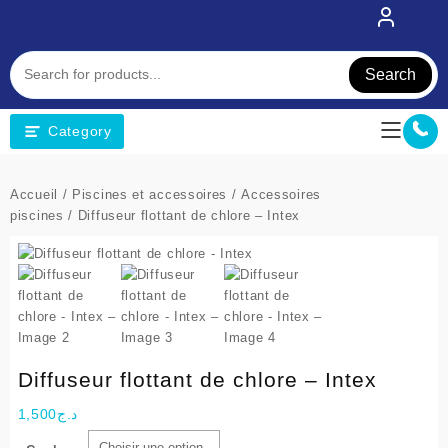
Skip
to
content
Search
Category
Accueil
/
Piscines et accessoires
/
Accessoires
piscines
/ Diffuseur flottant de chlore – Intex
Diffuseur flottant de chlore – Intex
1,500
د.ج