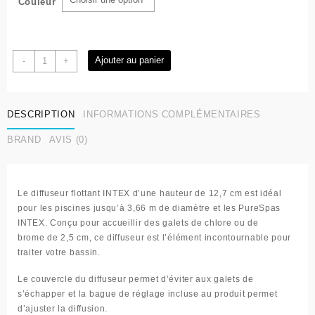
Couleur
quantité
Ajouter au panier
-
+
de
Diffuseur
flottant
DESCRIPTION
INFORMATIONS COMPLÉMENTAIRES
de
chlore
BRAND
AVIS (0)
-
Intex
Le
diffuseur flottant INTEX
d’une hauteur de 12,7 cm est idéal
pour les
piscines jusqu’à 3,66 m
de diamètre et les
PureSpas
INTEX
. Conçu pour accueillir des
galets de chlore ou de
brome
de 2,5 cm, ce diffuseur est l’élément incontournable pour
traiter votre bassin.
Le couvercle du diffuseur permet d’éviter aux galets de
s’échapper et la bague de réglage incluse au produit permet
d’
ajuster la diffusion
.