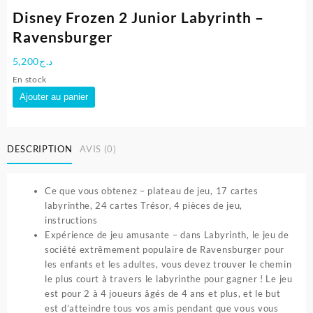
Disney Frozen 2 Junior Labyrinth –
Ravensburger
5,200
د.ج
En stock
quantité
Ajouter au panier
de
Disney
Frozen
DESCRIPTION
AVIS (0)
2
Junior
Labyrinth
Ce que vous obtenez – plateau de jeu, 17 cartes
-
labyrinthe, 24 cartes Trésor, 4 pièces de jeu,
Ravensburger
instructions
Expérience de jeu amusante – dans Labyrinth, le jeu de
société extrêmement populaire de Ravensburger pour
les enfants et les adultes, vous devez trouver le chemin
le plus court à travers le labyrinthe pour gagner ! Le jeu
est pour 2 à 4 joueurs âgés de 4 ans et plus, et le but
est d’atteindre tous vos amis pendant que vous vous