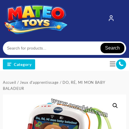
Skip
to
content
Search
Category
Accueil
/
Jeux d'apprentissage
/ DO, RÉ, MI MON BABY
BALADEUR