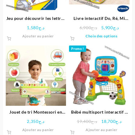
Jeu pour découvrir les lettres
Livre interactif Do, Ré, Mi
de l’alphabet ABC
super livre enchanté
Le
Le
1,580
د.ج
6,900
د.ج
5,900
د.ج
prix
prix
Ce
Ajouter au panier
Choix des options
initial
actuel
produit
était :
est :
a
Promo !
د.ج6,900.
plusieu
variatio
Les
options
peuven
être
choisie
sur
la
page
Jouet de tri Montessori en
Bébé multisport interactif 2
du
bois éducative
en 1 Vtech
Le
Le
2,350
د.ج
19,400
د.ج
18,700
د.ج
produit
prix
prix
Ajouter au panier
Ajouter au panier
initial
actuel