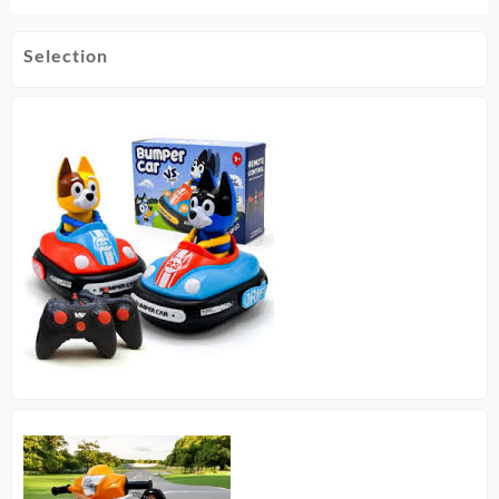
était :
est :
د.ج19,400.
Selection