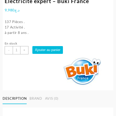
Electricité expert – Buki France
9,980
د.ج
137 Piéces .
17 Activité .
à partir 8 ans .
En stock
quantité
Ajouter au panier
-
+
de
Electricité
expert
-
Buki
France
DESCRIPTION
BRAND
AVIS (0)