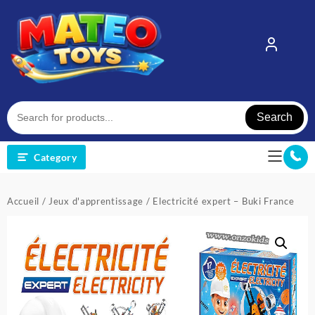
Skip
to
content
Search
Category
Accueil
/
Jeux d'apprentissage
/ Electricité expert – Buki France