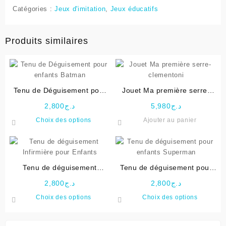
Catégories :
Jeux d'imitation
,
Jeux éducatifs
Produits similaires
Tenu de Déguisement pour
Jouet Ma première serre-
enfants Batman
clementoni
2,800
د.ج
5,980
د.ج
Ce
Choix des options
Ajouter au panier
produit
a
plusieurs
variations.
Tenu de déguisement
Tenu de déguisement pour
Les
Infirmière pour Enfants
enfants Superman
options
2,800
د.ج
2,800
د.ج
peuvent
Ce
Ce
Choix des options
Choix des options
être
produit
produit
choisies
a
a
sur