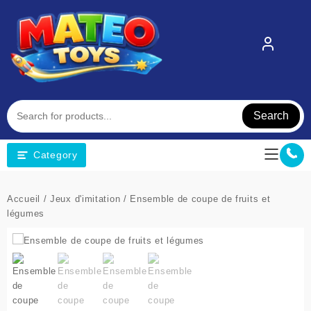
Skip
to
content
Search
Category
Accueil
/
Jeux d'imitation
/ Ensemble de coupe de fruits et
légumes