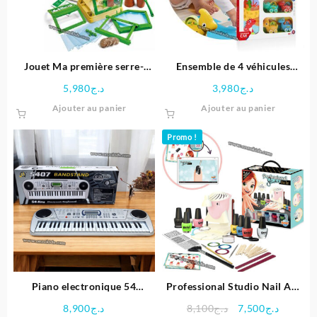
Jouet Ma première serre-
Ensemble de 4 véhicules
clementoni
dinosaures avec Tapis circuit
5,980
د.ج
3,980
د.ج
– HUANGER
Ajouter au panier
Ajouter au panier
Promo !
Piano electronique 54
Professional Studio Nail Art
touches
– Buki
Le
Le
8,900
د.ج
8,100
د.ج
7,500
د.ج