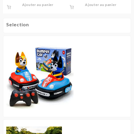
prix
prix
Ajouter au panier
Ajouter au panier
initial
actuel
était :
est :
د.ج8,100.
Selection