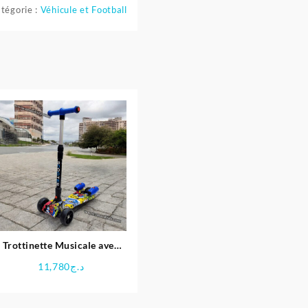
tégorie :
Véhicule et Football
Trottinette Musicale avec
Vapeur et Bluetooth pour
11,780
د.ج
enfants