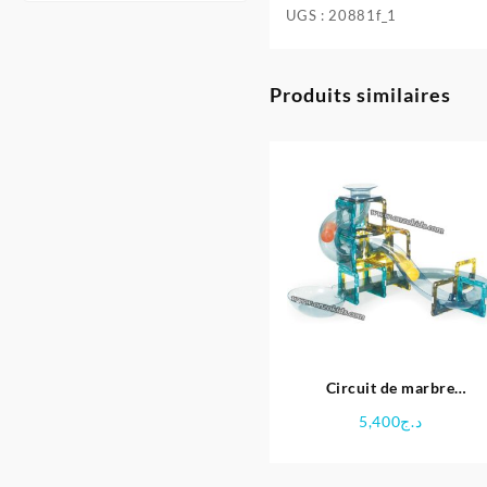
UGS :
20881f_1
Produits similaires
Circuit de marbre
magnétique 48pcs
5,400
د.ج