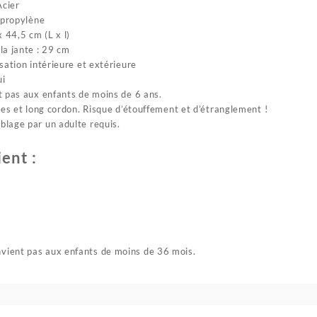
Acier
ypropylène
x 44,5 cm (L x l)
la jante : 29 cm
sation intérieure et extérieure
ui
t pas aux enfants de moins de 6 ans.
ces et long cordon. Risque d’étouffement et d’étranglement !
lage par un adulte requis.
ient :
ient pas aux enfants de moins de 36 mois.