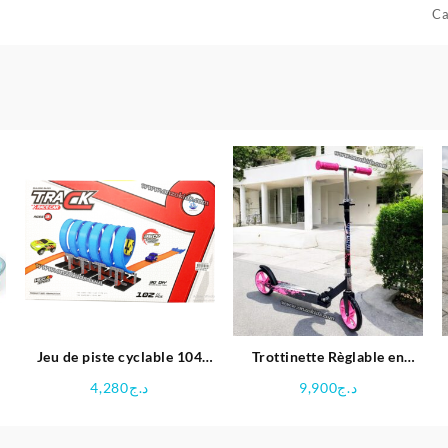
Ca
Jeu de piste cyclable 104
Trottinette Règlable en
pièce pour enfant
Hauteur Pliable
4,280
د.ج
9,900
د.ج