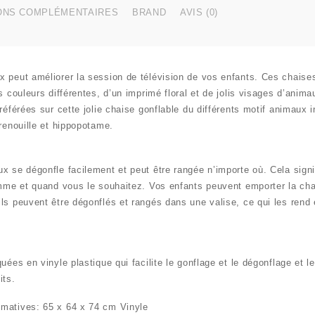
ONS COMPLÉMENTAIRES
BRAND
AVIS (0)
x peut améliorer la session de télévision de vos enfants. Ces chaise
is couleurs différentes, d’un imprimé floral et de jolis visages d’anim
référées sur cette jolie chaise gonflable du différents motif animaux 
grenouille et hippopotame.
x se dégonfle facilement et peut être rangée n’importe où. Cela signi
comme et quand vous le souhaitez. Vos enfants peuvent emporter la ch
ls peuvent être dégonflés et rangés dans une valise, ce qui les rend
uées en vinyle plastique qui facilite le gonflage et le dégonflage et 
its.
imatives:
65 x 64 x 74 cm Vinyle