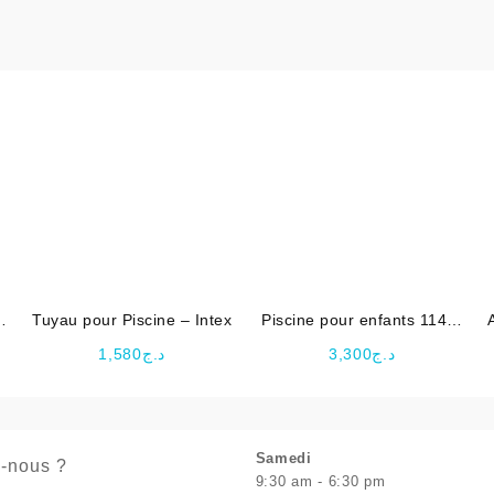
e
Tuyau pour Piscine – Intex
Piscine pour enfants 114 X
25 cm -INTEX
1,580
د.ج
3,300
د.ج
Samedi
-nous ?
9:30 am - 6:30 pm