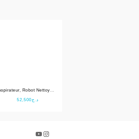
Aspirateur, Robot Nettoyeur
Automatique pour Piscine
52,500
د.ج
ZX300 – INTEX
YouTube
Instagram