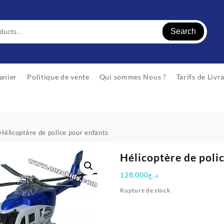
Search
anier
Politique de vente
Qui sommes Nous ?
Tarifs de Livr
Hélicoptère de police pour enfants
Hélicoptère de poli
128,000
د.ج
Rupture de stock