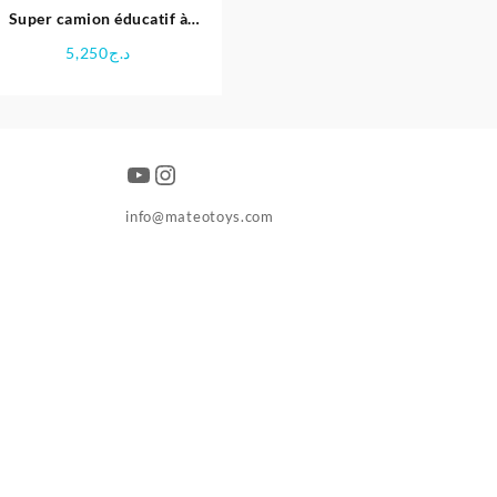
Super camion éducatif à
outils mécaniques – Hola
5,250
د.ج
YouTube
Instagram
info@mateotoys.com