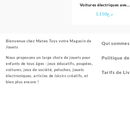
Voitures électriques avec
lumiére et son pour bébé 
1,150
د.ج
Molto
Bienvenue chez
Mateo Toys votre Magasin de
Qui sommes
Jouets
Politique d
Nous proposons un large choix de jouets pour
enfants de tous âges : jeux éducatifs, poupées,
voitures, jeux de société, peluches, jouets
Tarifs de Li
électroniques, articles de loisirs créatifs, et
bien plus encore !