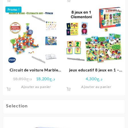
Promo !
Circuit de voiture Marble
jeux educatif 8 jeux en 1 –
rush -Ultimate set – Vtech
Clementoni
Le
Le
18,850
د.ج
18,200
د.ج
4,300
د.ج
prix
prix
Ajouter au panier
Ajouter au panier
initial
actuel
était :
est :
د.ج18,200.
د.ج18,850.
Selection