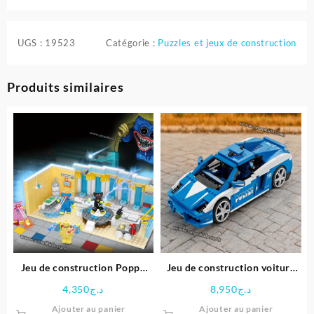
UGS :
19523
Catégorie :
Puzzles et jeux de construction
Produits similaires
Jeu de construction Poppy
Jeu de construction voiture
playtime 420 PCS
560 PCS
4,350
د.ج
8,950
د.ج
Ajouter au panier
Ajouter au panier