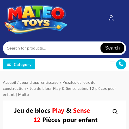
Skip
to
content
Search
Category
Accueil
/
Jeux d'apprentissage
/
Puzzles et jeux de
construction
/ Jeu de blocs Play & Sense cubes 12 pièces pour
enfant | Molto