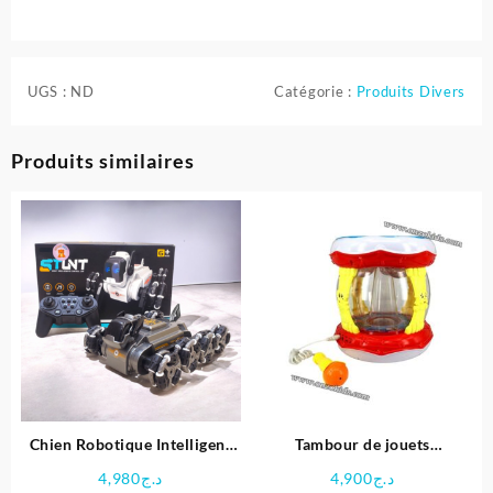
UGS :
ND
Catégorie :
Produits Divers
Produits similaires
Chien Robotique Intelligent
Tambour de jouets
Télécommandé
Wonderland
4,980
د.ج
4,900
د.ج