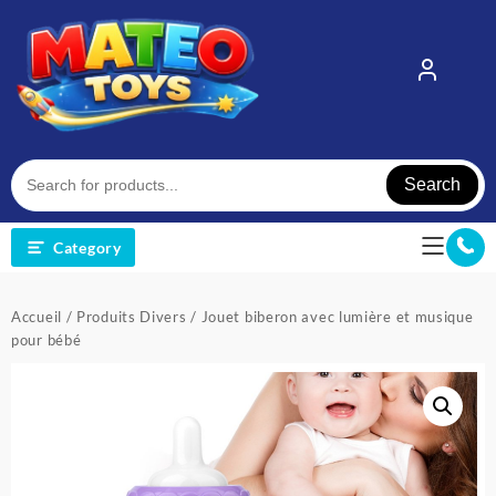
Skip
to
content
Search
Category
Accueil
/
Produits Divers
/ Jouet biberon avec lumière et musique
pour bébé