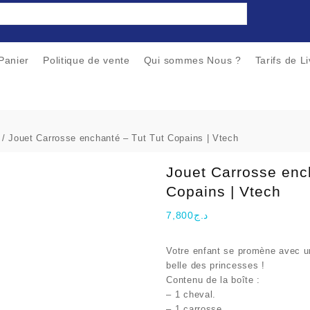
Panier
Politique de vente
Qui sommes Nous ?
Tarifs de L
/ Jouet Carrosse enchanté – Tut Tut Copains | Vtech
Jouet Carrosse enc
Copains | Vtech
7,800
د.ج
Votre enfant se promène avec un
belle des princesses !
Contenu de la boîte :
– 1 cheval.
– 1 carrosse.