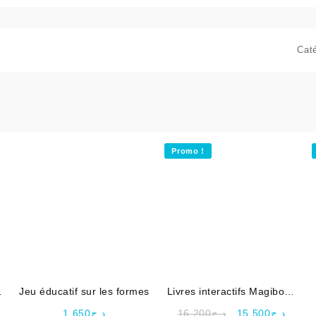
Cat
Promo !
2
Jeu éducatif sur les formes
Livres interactifs Magibook
2-8 Ans – VTech
Le
Le
1,650
د.ج
16,200
د.ج
15,500
د.ج