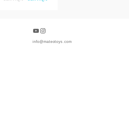
prix
prix
initial
actuel
était :
est :
د.ج11,000.
د.ج12,500.
د.ج15,500.
YouTube
Instagram
info@mateotoys.com