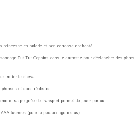
la princesse en balade et son carrosse enchanté.
rsonnage Tut Tut Copains dans le carrosse pour
déclencher des phra
ire
trotter le cheval
.
 phrases et sons réalistes
.
erme
et sa poignée de transport permet de jouer partout.
AAA fournies (pour le personnage inclus).