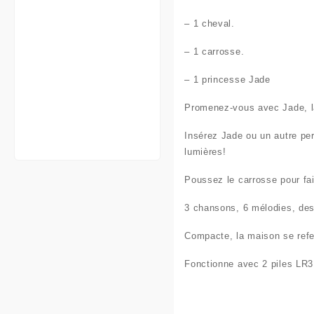
–
1 cheval.
– 1 carrosse.
– 1 princesse Jade
Promenez-vous avec
Jade
, 
Insérez Jade ou un autre pe
lumières!
Poussez
le carrosse pour fa
3 chansons
,
6 mélodies, des
Compacte, la maison se
ref
Fonctionne avec
2 piles
LR3 