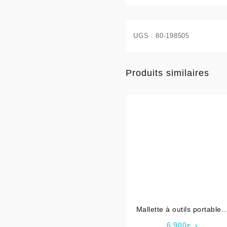
UGS :
80-198505
Produits similaires
Mallette à outils portable 
en 1 de luxe pour enfants
6,900
د.ج