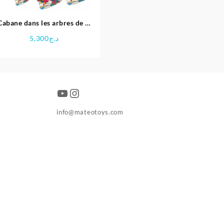
Cabane dans les arbres de la
jungle avec animaux – Jeu
5,300
د.ج
de construction
YouTube
Instagram
info@mateotoys.com