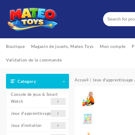
Skip
to
content
Boutique
Magasin de jouets, Mateo Toys
Mon compte
P
Validation de la commande
Accueil
/
Jeux d'apprentissage
Category
Console de jeux & Smart
Watch
Jeux d'apprentissage
Jeux d'imitation