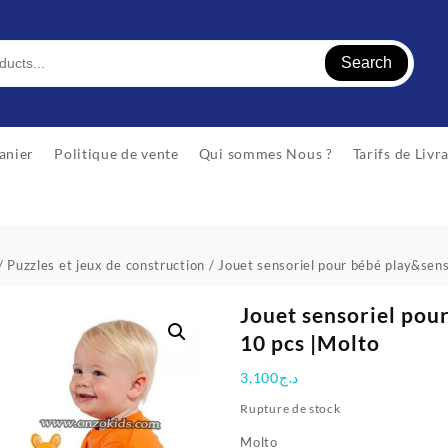
Search
anier
Politique de vente
Qui sommes Nous ?
Tarifs de Livr
/
Puzzles et jeux de construction
/ Jouet sensoriel pour bébé play&sen
Jouet sensoriel pou
10 pcs |Molto
3,100
د.ج
Rupture de stock
Molto