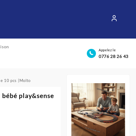
aison
Appelez le
0776 28 26 43
se 10 pcs |Molto
r bébé play&sense