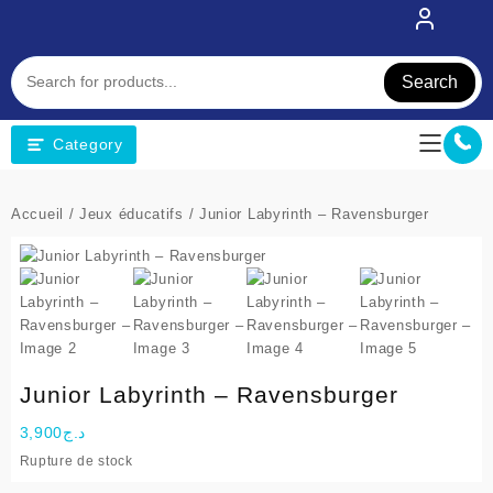
Skip
to
content
Search
Category
Accueil
/
Jeux éducatifs
/ Junior Labyrinth – Ravensburger
Junior Labyrinth – Ravensburger
3,900
د.ج
Rupture de stock