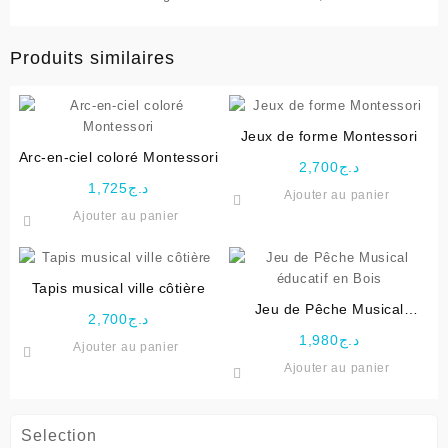
Produits similaires
Jeux de forme Montessori
Arc-en-ciel coloré Montessori
2,700
د.ج
1,725
د.ج
Ajouter au panier
Ajouter au panier
Tapis musical ville côtière
Jeu de Pêche Musical
2,700
د.ج
éducatif en Bois
1,980
د.ج
Ajouter au panier
Ajouter au panier
Selection