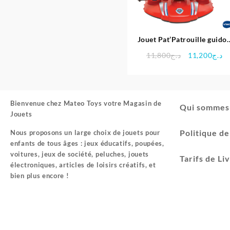
Jouet Pat’Patrouille guido
Super Pilote intéractif pou
Le
Le
11,800
د.ج
11,200
د.ج
enfant – VTech
prix
pr
initial
ac
était :
es
د.ج11,800.
Bienvenue chez
Mateo Toys votre Magasin de
Qui sommes
Jouets
Politique d
Nous proposons un large choix de jouets pour
enfants de tous âges : jeux éducatifs, poupées,
voitures, jeux de société, peluches, jouets
Tarifs de Li
électroniques, articles de loisirs créatifs, et
bien plus encore !