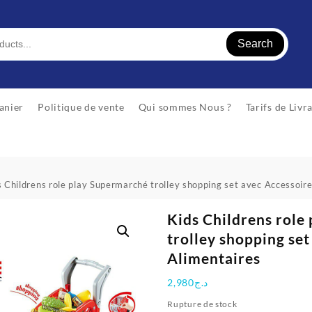
Search
anier
Politique de vente
Qui sommes Nous ?
Tarifs de Livr
s Childrens role play Supermarché trolley shopping set avec Accessoir
Kids Childrens role
trolley shopping set
Alimentaires
2,980
د.ج
Rupture de stock