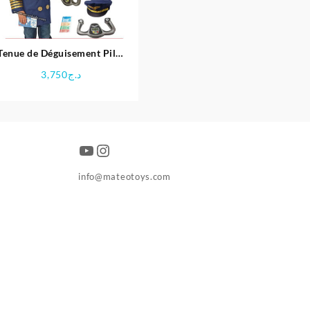
Tenue de Déguisement Pilot
pour Enfant
3,750
د.ج
YouTube
Instagram
info@mateotoys.com