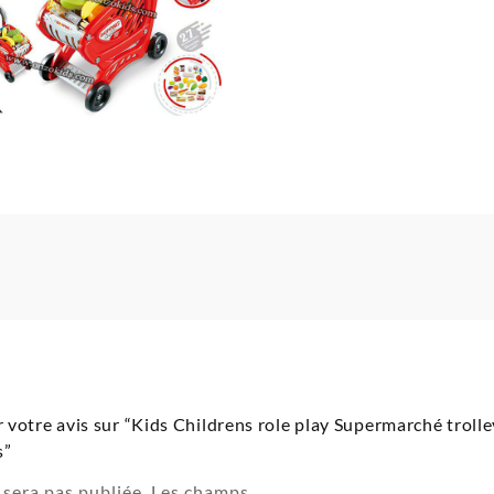
er votre avis sur “Kids Childrens role play Supermarché troll
s”
 sera pas publiée.
Les champs