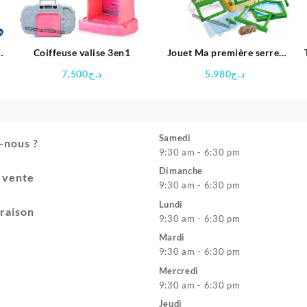
n
Coiffeuse valise 3en1
Jouet Ma première serre-
r
clementoni
7,500
د.ج
5,980
د.ج
ix
tuel
t :
د.ج11,200.
Samedi
-nous ?
9:30 am - 6:30 pm
Dimanche
e vente
9:30 am - 6:30 pm
Lundi
vraison
9:30 am - 6:30 pm
Mardi
9:30 am - 6:30 pm
Mercredi
9:30 am - 6:30 pm
Jeudi