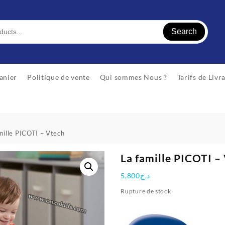
Search
anier
Politique de vente
Qui sommes Nous ?
Tarifs de Livr
mille PICOTI – Vtech
La famille PICOTI –
5,800
د.ج
Rupture de stock