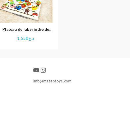
Plateau de labyrinthe de
positionnement en bois-
1,550
د.ج
Space Boy
YouTube
Instagram
د.ج0
info@mateotoys.com