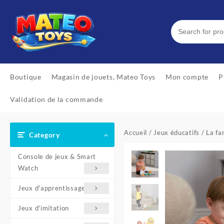
Skip
to
content
Boutique
Magasin de jouets, Mateo Toys
Mon compte
P
Validation de la commande
Accueil
/
Jeux éducatifs
/ La fa
Category
Console de jeux & Smart
Watch
Jeux d'apprentissage
Jeux d'imitation