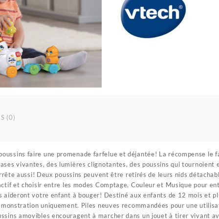
S (0)
ussins faire une promenade farfelue et déjantée! La récompense le fait
ses vivantes, des lumières clignotantes, des poussins qui tournoient e
’arrête aussi! Deux poussins peuvent être retirés de leurs nids détachabl
actif et choisir entre les modes Comptage, Couleur et Musique pour en
s aideront votre enfant à bouger! Destiné aux enfants de 12 mois et pl
 démonstration uniquement. Piles neuves recommandées pour une utilisat
ssins amovibles encouragent à marcher dans un jouet à tirer vivant ave