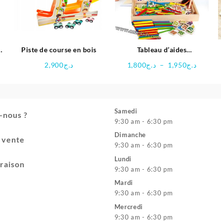
u
Piste de course en bois
Tableau d’aides
pédagogiques
Plage
2,900
د.ج
1,800
د.ج
–
1,950
د.ج
multifonctionnel
de
prix :
د.ج1,800
à
Samedi
-nous ?
1,95
9:30 am - 6:30 pm
Dimanche
e vente
9:30 am - 6:30 pm
Lundi
vraison
9:30 am - 6:30 pm
Mardi
9:30 am - 6:30 pm
Mercredi
9:30 am - 6:30 pm