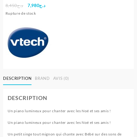
Le
Le
8,450
د.ج
7,980
د.ج
prix
prix
Rupture de stock
initial
actuel
était :
est :
د.ج7,980.
د.ج8,450.
DESCRIPTION
BRAND
AVIS (0)
DESCRIPTION
Un piano lumineux pour chanter avec les Noé et ses amis !
Un piano lumineux pour chanter avec les Noé et ses amis !
Un petit singe tout mignon qui chante avec Bébé sur des sons de