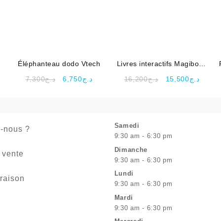
Éléphanteau dodo Vtech
Livres interactifs Magibook
2-8 Ans – VTech
Le
Le
Le
Le
7,300
د.ج
6,750
د.ج
16,200
د.ج
15,500
د.ج
prix
prix
prix
prix
initial
actuel
initial
actuel
était :
est :
était :
est :
د.ج16,200.
د.ج6,750.
د.ج7,300.
Samedi
-nous ?
9:30 am - 6:30 pm
Dimanche
 vente
9:30 am - 6:30 pm
Lundi
vraison
9:30 am - 6:30 pm
Mardi
9:30 am - 6:30 pm