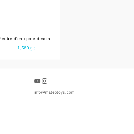
Feutre d’eau pour dessiner
Paw patrol
1,580
د.ج
د.ج15,500.
YouTube
Instagram
info@mateotoys.com