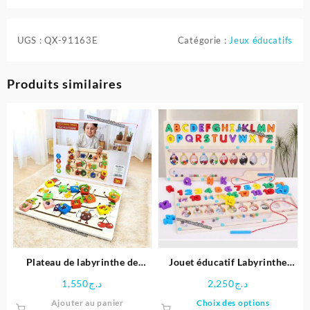
UGS :
QX-91163E
Catégorie :
Jeux éducatifs
Produits similaires
Plateau de labyrinthe de
Jouet éducatif Labyrinthe
positionnement en bois-
magnétique Lettres et chiffres
1,550
د.ج
2,250
د.ج
Space Boy
en bois
Ce
Ajouter au panier
Choix des options