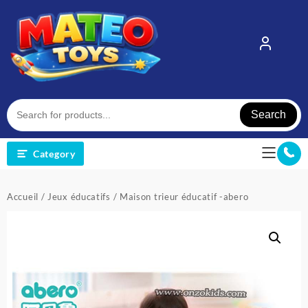
Skip
to
content
Search
Category
Accueil
/
Jeux éducatifs
/ Maison trieur éducatif -abero