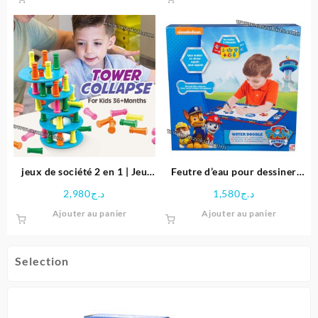
produit
a
plusieu
variatio
Les
options
peuven
être
choisie
sur
la
page
jeux de société 2 en 1 | Jeu
Feutre d’eau pour dessiner
du
d’équilibre & Ludo
Paw patrol
2,980
د.ج
1,580
د.ج
produit
Ajouter au panier
Ajouter au panier
Selection