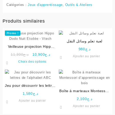
Catégories :
Jeux d'apprentissage
,
Outils & Ateliers
Produits similaires
Promo !
لعبة تعلم وسائل النقل
Veilleuse projection Hippo
980
د.ج
Dodo Nuit Etoilée – Vtech
Le
Le
11,300
د.ج
10,900
د.ج
Ajouter au panier
prix
prix
Ce
Choix des options
initial
actuel
produit
était :
est :
a
د.ج10,900.
د.ج11,300.
plusieurs
variations.
Jeu pour découvrir les lettres
Les
de l’alphabet ABC
Boîte à marteaux Montessori
options
1,580
د.ج
d’apprentissage en bois
peuvent
2,100
د.ج
Ajouter au panier
être
Ajouter au panier
choisies
sur