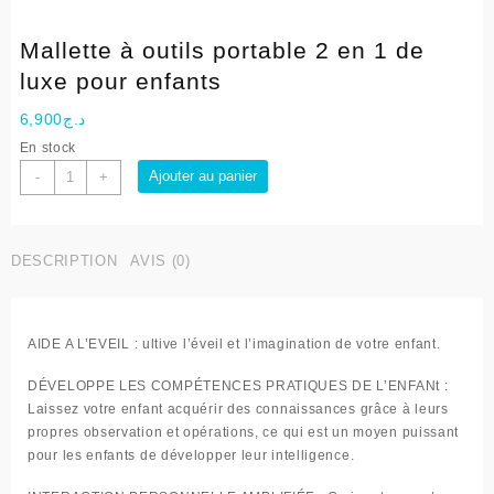
Mallette à outils portable 2 en 1 de
luxe pour enfants
6,900
د.ج
En stock
quantité
Ajouter au panier
-
+
de
Mallette
à
DESCRIPTION
AVIS (0)
outils
portable
2
en
AIDE A L’EVEIL
: ultive l’éveil et l’imagination de votre enfant.
1
de
DÉVELOPPE LES COMPÉTENCES PRATIQUES DE L’ENFANt
:
luxe
Laissez votre enfant acquérir des connaissances grâce à leurs
pour
propres observation et opérations, ce qui est un moyen puissant
enfants
pour les enfants de développer leur intelligence.