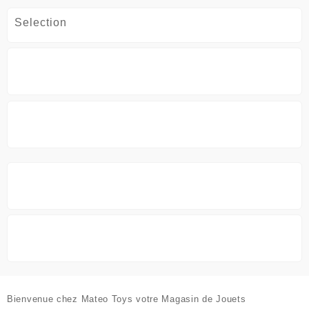
la
Selection
page
du
produit
Bienvenue chez
Mateo Toys votre Magasin de Jouets