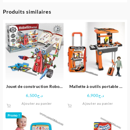
Produits similaires
Jouet de construction Robot-
Mallette à outils portable 2
Alfabo
en 1 de luxe pour enfants
6,500
د.ج
6,900
د.ج
Ajouter au panier
Ajouter au panier
Promo !