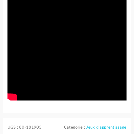
UGS :
80-181905
Catégorie :
Jeux d'apprentissage