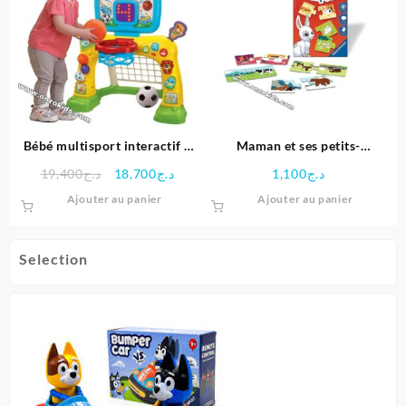
Bébé multisport interactif 2
Maman et ses petits-
en 1 Vtech
Découverte des animeaux
Le
Le
19,400
د.ج
18,700
د.ج
1,100
د.ج
Ravensburger
prix
prix
Ajouter au panier
Ajouter au panier
initial
actuel
était :
est :
د.ج18,700.
د.ج19,400.
Selection