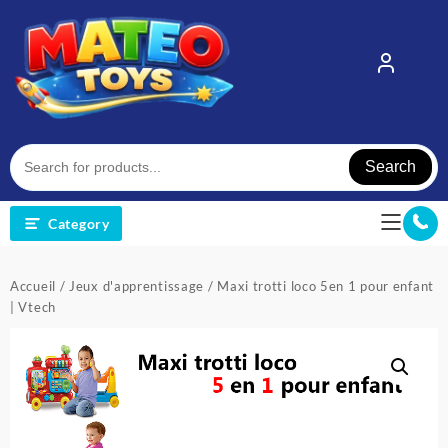
Skip
to
content
Search
Category
Accueil
/
Jeux d'apprentissage
/ Maxi trotti loco 5en 1 pour enfant
| Vtech