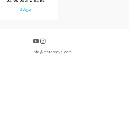
Balles pour Enfants
30
د.ج
YouTube
Instagram
info@mateotoys.com