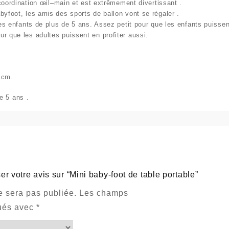
coordination
œil
–
main
et est extrêmement divertissant .
byfoot, les amis des sports de ballon vont se régaler .
 les enfants de plus de 5 ans. Assez petit pour que les enfants puiss
r que les adultes puissent en profiter aussi.
 cm.
de 5 ans .
er votre avis sur “Mini baby-foot de table portable”
e sera pas publiée.
Les champs
qués avec
*