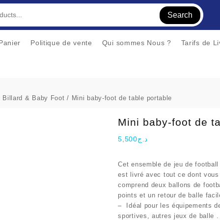
Search
Panier
Politique de vente
Qui sommes Nous ?
Tarifs de L
/
Billard & Baby Foot
/ Mini baby-foot de table portable
Mini baby-foot de t
5,500
د.ج
Cet ensemble de jeu de footbal
est livré avec tout ce dont vous
comprend deux ballons de footba
points et un retour de balle facil
– Idéal pour les équipements d
sportives, autres jeux de balle .