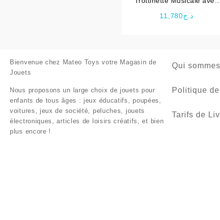
Trottinette Musicale avec
Vapeur et Bluetooth pour
11,780
د.ج
enfants
Bienvenue chez
Mateo Toys votre Magasin de
Qui sommes
Jouets
Politique de
Nous proposons un large choix de jouets pour
enfants de tous âges : jeux éducatifs, poupées,
voitures, jeux de société, peluches, jouets
Tarifs de Li
électroniques, articles de loisirs créatifs, et bien
plus encore !