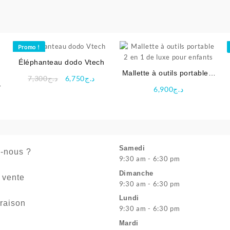
Promo !
Éléphanteau dodo Vtech
Mallette à outils portable 2
Le
Le
7,300
د.ج
6,750
د.ج
en 1 de luxe pour enfants
prix
prix
6,900
د.ج
initial
actuel
x
était :
est :
uel
د.ج7,300.
د.ج6,750.
:
د.ج6,650.
Samedi
-nous ?
9:30 am - 6:30 pm
Dimanche
 vente
9:30 am - 6:30 pm
Lundi
vraison
9:30 am - 6:30 pm
Mardi