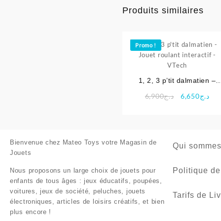
Produits similaires
Promo !
1, 2, 3 p’tit dalmatien –
Jouet roulant interactif –
Le
Le
6,900
د.ج
6,650
د.ج
VTech
prix
pri
initial
act
était :
est 
د.ج6,900.
Bienvenue chez
Mateo Toys votre Magasin de
Qui sommes
Jouets
Politique de
Nous proposons un large choix de jouets pour
enfants de tous âges : jeux éducatifs, poupées,
voitures, jeux de société, peluches, jouets
Tarifs de Li
électroniques, articles de loisirs créatifs, et bien
plus encore !