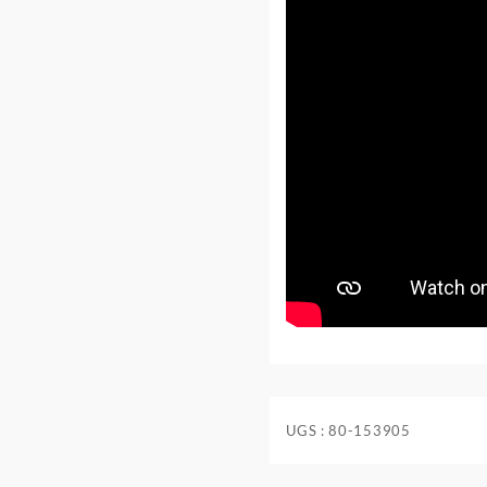
UGS :
80-153905