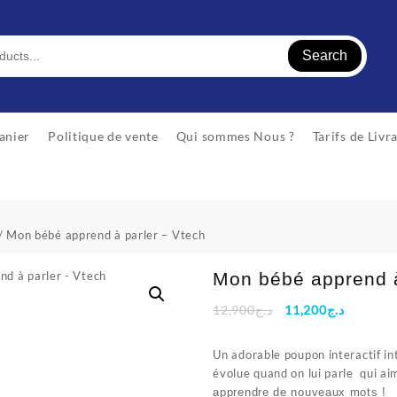
Search
anier
Politique de vente
Qui sommes Nous ?
Tarifs de Livr
/ Mon bébé apprend à parler – Vtech
Mon bébé apprend à
Le
Le
12,900
د.ج
11,200
د.ج
prix
prix
initial
actuel
Un adorable poupon interactif in
était :
est :
évolue quand on lui parle qui a
د.ج12,900.
apprendre de nouveaux mots !