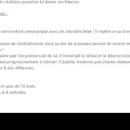
its réalistes quand on lui donne son biberon.
er :
 votre enfant communique avec cet adorable bébé ! Il répète ce qu’il e
outon de réinitialisation situé au dos de la poupée permet de revenir 
 !
ime que l’on prenne soin de lui. Il reconnaît la tétine et le biberon incl
rend progressivement à chanter. Il babille, fredonne puis chante réell
 8 airs différents.
rir plus de 70 mots
s & 8 mélodies