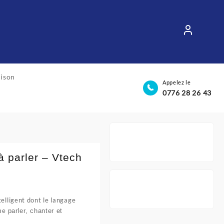
aison
Appelez le
0776 28 26 43
 parler – Vtech
telligent dont le langage
ime
parler, chanter et
د.ج11,200.