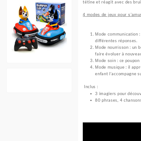
tétine et réagit avec des bru
4 modes de jeux pour s’amus
:
Mode communication
différentes réponses.
: un b
Mode nourrisson
faire évoluer à nouveau
: ce poupon a
Mode soin
: il app
Mode musique
enfant l’accompagne sur
Inclus :
3 imagiers pour découv
80 phrases, 4 chanson