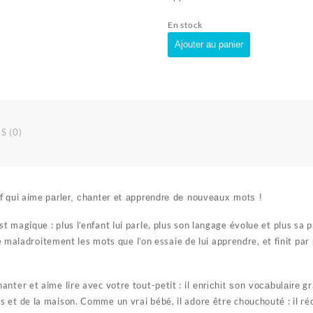
En stock
quantité
Ajouter au panier
de
Mon
bébé
apprend
à
parler
S (0)
-
Vtech
f qui aime
parler, chanter et apprendre de nouveaux mots !
 magique : plus l’enfant lui parle, plus son langage évolue et plus sa 
ète maladroitement les mots que l’on essaie de lui apprendre, et finit par
nter et aime lire avec votre tout-petit : il
gr
enrichit son vocabulaire
 et de la maison. Comme un vrai bébé, il adore être chouchouté : il réc