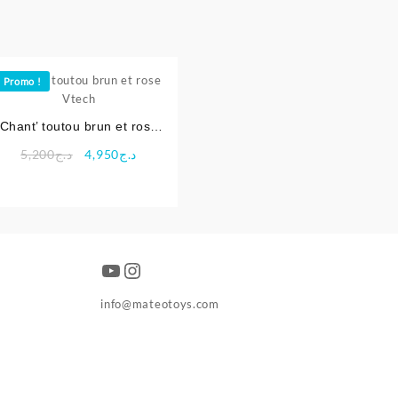
Promo !
Chant’ toutou brun et rose
Vtech
Le
Le
5,200
د.ج
4,950
د.ج
prix
prix
initial
actuel
était :
est :
د.ج4,950.
د.ج5,200.
YouTube
Instagram
info@mateotoys.com