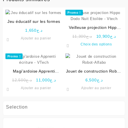
Promo !
Jeu éducatif sur les formes
Veilleuse projection Hippo
1,650
د.ج
Dodo Nuit Etoilée – Vtech
Le
Le
11,300
د.ج
10,900
د.ج
Ajouter au panier
prix
prix
Ce
Choix des options
initial
actuel
produit
était :
est :
a
Promo !
د.ج11,300.
plusieu
variati
Magi’ardoise Apprenti
Jouet de construction Robot-
Les
écriture – VTech
Alfabo
Le
Le
options
12,500
د.ج
11,000
د.ج
6,500
د.ج
prix
prix
peuven
Ajouter au panier
Ajouter au panier
initial
actuel
être
était :
est :
choisie
د.ج11,000.
د.ج12,500.
sur
Selection
la
page
du
produit