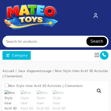
Skip
to
content
Search
Category
Accueil
/
Jeux d'apprentissage
/ Mon Stylo Inter Actif 60 Activités
| Clementoni