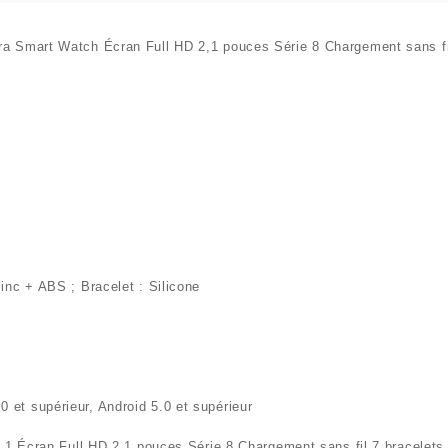
ra Smart Watch Écran Full HD 2,1 pouces Série 8 Chargement sans fi
zinc + ABS ; Bracelet : Silicone
 et supérieur, Android 5.0 et supérieur
en 1 Écran Full HD 2,1 pouces Série 8 Chargement sans fil 7 bracelet