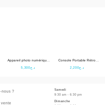
Appareil photo numérique
Console Portable Rétro
8
dinausors MP3 pour
SUP Game Box 400 en 1
5,300
د.ج
2,200
د.ج
enfants
Samedi
-nous ?
9:30 am - 6:30 pm
Dimanche
 vente