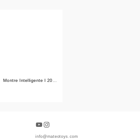
Montre Intelligente I 20
Ultra 2 MAX Suit
YouTube
Instagram
info@mateotoys.com