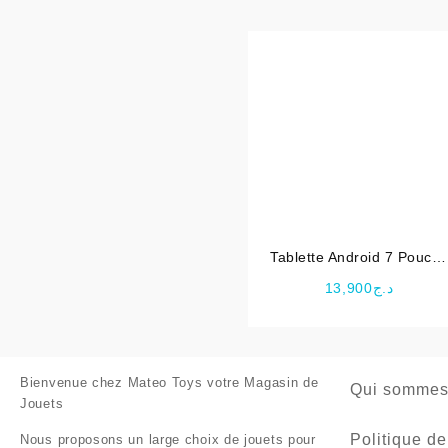
Tablette Android 7 Pouces
5G LTE avec Stylet CM52
13,900
د.ج
– C idea
Bienvenue chez
Mateo Toys votre Magasin de
Qui sommes
Jouets
Politique de
Nous proposons un large choix de jouets pour