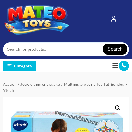
Skip
to
content
Search
Category
Accueil
/
Jeux d'apprentissage
/ Multipiste géant Tut Tut Bolides –
Vtech