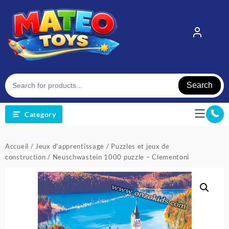
Skip
to
content
Search
Category
Accueil
/
Jeux d'apprentissage
/
Puzzles et jeux de
construction
/ Neuschwastein 1000 puzzle – Clementoni