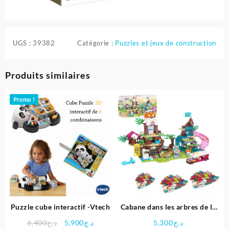
UGS :
39382
Catégorie :
Puzzles et jeux de construction
Produits similaires
Promo !
Puzzle cube interactif -Vtech
Cabane dans les arbres de la
jungle avec animaux – Jeu de
Le
Le
6,400
د.ج
5,900
د.ج
5,300
د.ج
construction