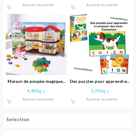
prix
prix
Ajouter au panier
Ajouter au panier
initial
actuel
était :
est :
د.ج5,900.
د.ج6,400.
Maison de poupée magique-
Des puzzles pour apprendre à
jeux de construction
composer des mots –
4,400
د.ج
2,250
د.ج
Clementoni
Ajouter au panier
Ajouter au panier
Selection