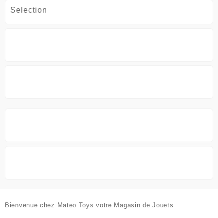
د.ج11,200.
د.ج11,600.
sur
la
Selection
la
page
page
du
du
produit
produit
Bienvenue chez
Mateo Toys votre Magasin de Jouets