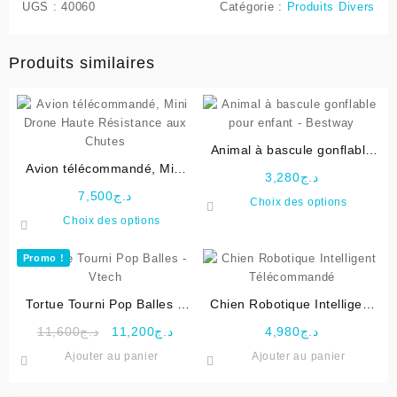
UGS :
40060
Catégorie :
Produits Divers
Produits similaires
Animal à bascule gonflable
Avion télécommandé, Mini
pour enfant – Bestway
3,280
د.ج
Drone Haute Résistance aux
7,500
د.ج
Ce
Choix des options
Chutes
Ce
produit
Choix des options
produit
a
a
plusieu
Promo !
plusieurs
variati
variations.
Les
Tortue Tourni Pop Balles –
Chien Robotique Intelligent
Les
options
Vtech
Télécommandé
Le
Le
options
peuven
11,600
د.ج
11,200
د.ج
4,980
د.ج
prix
prix
peuvent
être
Ajouter au panier
Ajouter au panier
initial
actuel
être
choisie
était :
est :
choisies
sur