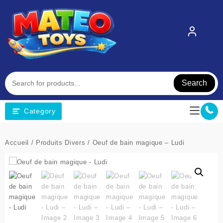
Skip
to
content
Search
Category
Accueil
/
Produits Divers
/ Oeuf de bain magique – Ludi