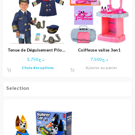
Tenue de Déguisement Pilot
Coiffeuse valise 3en1
pour Enfant
3,750
د.ج
7,500
د.ج
Ce
Choix des options
Ajouter au panier
produit
a
plusieurs
Selection
variations.
Les
options
peuvent
être
choisies
sur