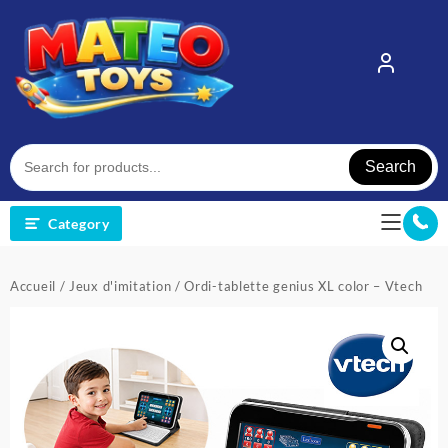
Skip
to
content
Search
Category
Accueil
/
Jeux d'imitation
/ Ordi-tablette genius XL color – Vtech