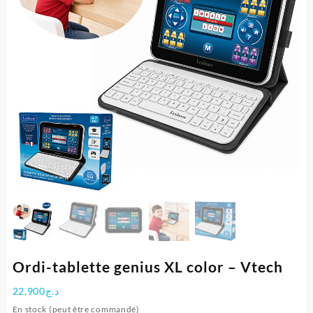
Ordi-tablette genius XL color – Vtech
22,900
د.ج
En stock (peut être commandé)