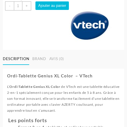
quantité
Ajouter au panier
-
+
de
Ordi-
tablette
genius
XL
color
-
Vtech
DESCRIPTION
BRAND
AVIS (0)
Ordi-Tablette Genius XL Color – VTech
L’
Ordi-Tablette Genius XL Color
de VTech est une tablette éducative
2-en-1 spécialement conçue pour les enfants de 5 à 8 ans. Grâce à
son format innovant, elle se transforme facilement d’une tablette en
ordinateur portable avec clavier AZERTY coulissant, pour
apprendre tout en s’amusant.
Les points forts