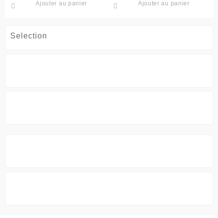
Ajouter au panier
Ajouter au panier
initial
actuel
était :
est :
د.ج8,900.
د.ج11,500.
Selection