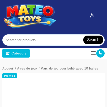
Skip
to
content
Search
Category
Accueil
/
Aires de jeux
/ Parc de jeu pour bébé avec 10 balles
Promo !