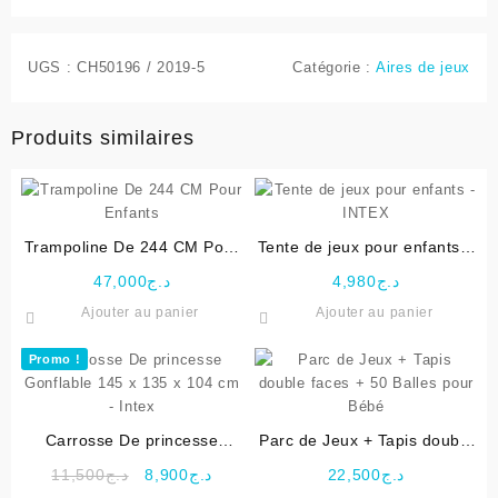
UGS :
CH50196 / 2019-5
Catégorie :
Aires de jeux
Produits similaires
Trampoline De 244 CM Pour
Tente de jeux pour enfants –
Enfants
INTEX
47,000
د.ج
4,980
د.ج
Ajouter au panier
Ajouter au panier
Promo !
Carrosse De princesse
Parc de Jeux + Tapis double
Gonflable 145 x 135 x 104
faces + 50 Balles pour Bébé
Le
Le
11,500
د.ج
8,900
د.ج
22,500
د.ج
cm – Intex
prix
prix