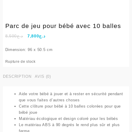
Parc de jeu pour bébé avec 10 balles
Le
Le
8,500
د.ج
7,800
د.ج
prix
prix
initial
actuel
Dimension: 96 x 50.5 cm
était :
est :
د.ج7,800.
د.ج8,500.
Rupture de stock
DESCRIPTION
AVIS (0)
Aide votre bébé à jouer et à rester en sécurité pendant
que vous faites d’autres choses
Cette clôture pour bébé à 10 balles colorées pour que
bébé joue
Matériau écologique et design coloré pour les bébés
Le matériau ABS à 90 degrés le rend plus sûr et plus
ferme,