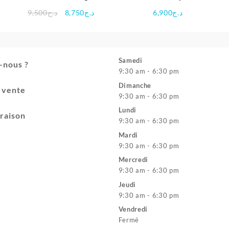
e
Bilingue – Vtech
en 1 de luxe pour enfants
Le
Le
9,500
د.ج
8,750
د.ج
6,900
د.ج
prix
prix
initial
actuel
était :
est :
د.ج8,750.
د.ج9,500.
Samedi
-nous ?
9:30 am - 6:30 pm
Dimanche
e vente
9:30 am - 6:30 pm
Lundi
vraison
9:30 am - 6:30 pm
Mardi
9:30 am - 6:30 pm
Mercredi
9:30 am - 6:30 pm
Jeudi
9:30 am - 6:30 pm
Vendredi
Fermé