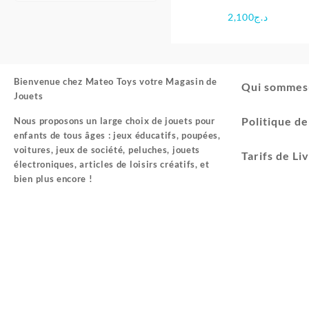
Montessori d’apprentissag
2,100
د.ج
en bois
Bienvenue chez
Mateo Toys votre Magasin de
Qui sommes
Jouets
Politique d
Nous proposons un large choix de jouets pour
enfants de tous âges : jeux éducatifs, poupées,
voitures, jeux de société, peluches, jouets
Tarifs de Li
électroniques, articles de loisirs créatifs, et
bien plus encore !