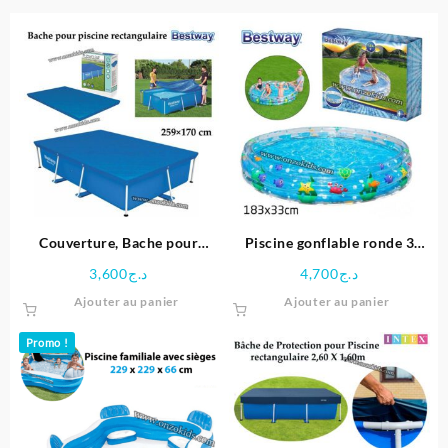
Couverture, Bache pour
Piscine gonflable ronde 3
piscine rectangulaire
boudins 183 x 33 cm –
3,600
د.ج
4,700
د.ج
259×170 cm – Bestway
Bestway
Ajouter au panier
Ajouter au panier
Promo !