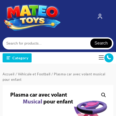
Skip
to
content
Search
Category
Accueil
/
Véhicule et Football
/ Plasma car avec volant musical
pour enfant