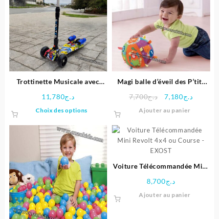
Trottinette Musicale avec
Magi balle d’éveil des P’tits
Vapeur et Bluetooth pour
Copains – Vtech
Le
Le
11,780
د.ج
7,700
د.ج
7,180
د.ج
enfants
prix
prix
Ce
Choix des options
Ajouter au panier
initial
actuel
produit
était :
est :
a
د.ج7,700.
plusieurs
variations.
Les
Voiture Télécommandée Mini
options
Revolt 4×4 ou Course –
peuvent
8,700
د.ج
EXOST
être
Ajouter au panier
choisies
sur