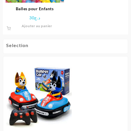
la
page
Balles pour Enfants
du
30
د.ج
produit
Ajouter au panier
Selection