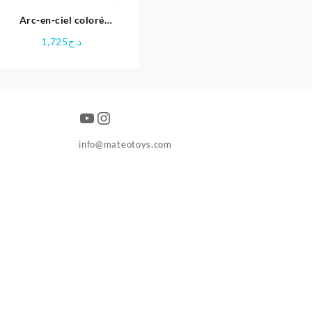
Arc-en-ciel coloré
Montessori
1,725
د.ج
YouTube
Instagram
info@mateotoys.com