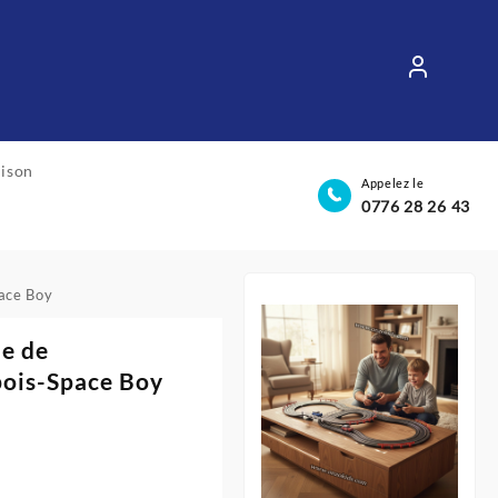
aison
Appelez le
0776 28 26 43
pace Boy
he de
bois-Space Boy