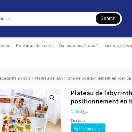
Search
anier
Politique de vente
Qui sommes Nous ?
Tarifs de Livr
éducatifs en bois
/ Plateau de labyrinthe de positionnement en bois-S
Plateau de labyrint
positionnement en 
1,550
د.ج
En stock
quantité
Ajouter au panier