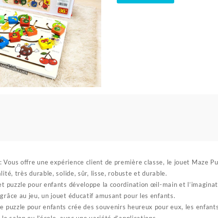
de
Plateau
de
labyrinthe
de
positionnement
en
bois-
Space
Boy
e
: Vous offre une expérience client de première classe, le jouet Maze P
ité, très durable, solide, sûr, lisse, robuste et durable.
uet puzzle pour enfants développe la coordination œil-main et l’imaginat
grâce au jeu, un jouet éducatif amusant pour les enfants.
de puzzle pour enfants crée des souvenirs heureux pour eux, les enfant
le salon ou l’école, avec une variété d’applications.